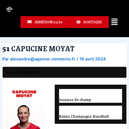
Aller
au
contenu
ADHÉSION 25/26
BOUTIQUE
51
CAPUCINE MOYAT
Par
alexandre@agence-connecto.fr
/
16 avril 2024
Position
Joueuse de champ
L'équipe actuelle
Reims Champagne Handball