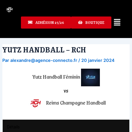
Aller
au
contenu
ADHÉSION 25/26
BOUTIQUE
YUTZ HANDBALL – RCH
Par
alexandre@agence-connecto.fr
/
20 janvier 2024
Yutz Handball Féminin
vs
Reims Champagne Handball
Détails