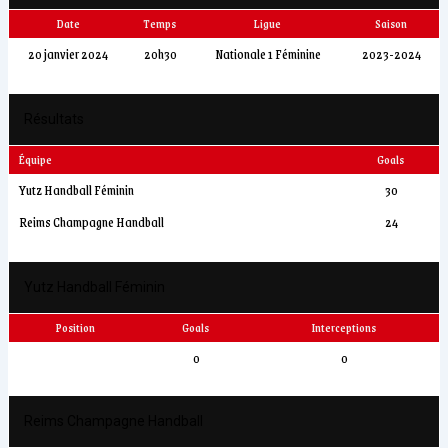
Date
Temps
Ligue
Saison
20 janvier 2024
20h30
Nationale 1 Féminine
2023-2024
Résultats
Équipe
Goals
Yutz Handball Féminin
30
Reims Champagne Handball
24
Yutz Handball Féminin
Position
Goals
Interceptions
0
0
Reims Champagne Handball