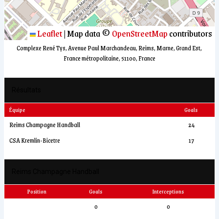
Leaflet
|
Map data ©
OpenStreetMap
contributors
Complexe René Tys, Avenue Paul Marchandeau, Reims, Marne, Grand Est,
France métropolitaine, 51100, France
Résultats
Équipe
Goals
Reims Champagne Handball
24
CSA Kremlin-Bicetre
17
Reims Champagne Handball
Position
Goals
Interceptions
0
0