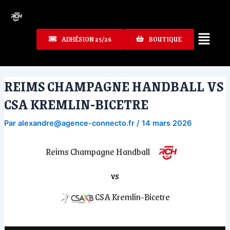
Aller
au
contenu
ADHÉSION 25/26
BOUTIQUE
REIMS CHAMPAGNE HANDBALL VS
CSA KREMLIN-BICETRE
Par
alexandre@agence-connecto.fr
/
14 mars 2026
Reims Champagne Handball
vs
CSA Kremlin-Bicetre