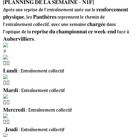
[𝐏𝐋𝐀𝐍𝐍𝐈𝐍𝐆 𝐃𝐄 𝐋𝐀 𝐒𝐄𝐌𝐀𝐈𝐍𝐄 – 𝐍𝟏𝐅]
Après une reprise de l’entraînement axée sur le 𝐫𝐞𝐧𝐟𝐨𝐫𝐜𝐞𝐦𝐞𝐧𝐭
𝐩𝐡𝐲𝐬𝐢𝐪𝐮𝐞, les 𝐏𝐚𝐧𝐭𝐡𝐞̀𝐫𝐞𝐬 reprennent le chemin de
l’entraînement collectif, avec une semaine 𝐜𝐡𝐚𝐫𝐠𝐞́𝐞 dans
l’optique de la 𝐫𝐞𝐩𝐫𝐢𝐬𝐞 𝐝𝐮 𝐜𝐡𝐚𝐦𝐩𝐢𝐨𝐧𝐧𝐚𝐭 𝐜𝐞 𝐰𝐞𝐞𝐤-𝐞𝐧𝐝 face à
𝐀𝐮𝐛𝐞𝐫𝐯𝐢𝐥𝐥𝐢𝐞𝐫𝐬.
𝐋𝐮𝐧𝐝𝐢 : Entraînement collectif
𝐌𝐚𝐫𝐝𝐢 : Entraînement collectif
𝐌𝐞𝐫𝐜𝐫𝐞𝐝𝐢 : Entraînement collectif
𝐉𝐞𝐮𝐝𝐢 : Entraînement collectif