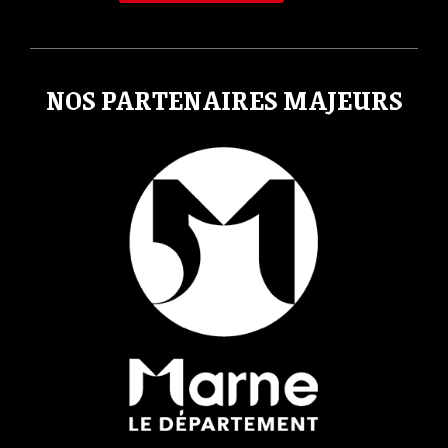
o
r
r
k
a
m
NOS PARTENAIRES MAJEURS