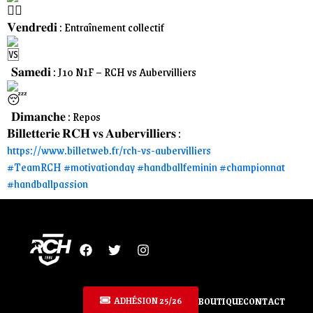
𝐕𝐞𝐧𝐝𝐫𝐞𝐝𝐢 : Entraînement collectif
𝐒𝐚𝐦𝐞𝐝𝐢 : J10 N1F – RCH vs Aubervilliers
𝐃𝐢𝐦𝐚𝐧𝐜𝐡𝐞 : Repos
𝐁𝐢𝐥𝐥𝐞𝐭𝐭𝐞𝐫𝐢𝐞 𝐑𝐂𝐇 𝐯𝐬 𝐀𝐮𝐛𝐞𝐫𝐯𝐢𝐥𝐥𝐢𝐞𝐫𝐬 :
https://www.billetweb.fr/rch-vs-aubervilliers
#TeamRCH
#motivationday
#handballfeminin
#championnat
#handballpassion
F
T
I
a
w
n
c
i
s
e
t
t
b
t
a
ADHÉSION 25/26
BOUTIQUE
CONTACT
o
e
g