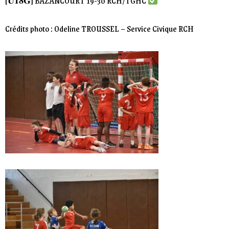
[𝐔𝟏𝟖𝐆] BAZANCOURT 19-30 RCH/TGHC
Crédits photo : Odeline TROUSSEL – Service Civique RCH