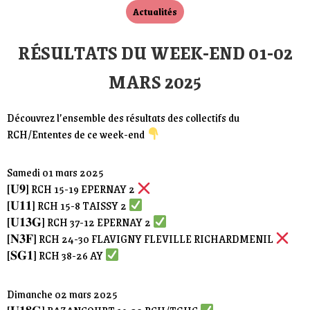
Actualités
RÉSULTATS DU WEEK-END 01-02
MARS 2025
Découvrez l’ensemble des résultats des collectifs du
RCH/Ententes de ce week-end
Samedi 01 mars 2025
[𝐔𝟗] RCH 15-19 EPERNAY 2
[𝐔𝟏𝟏] RCH 15-8 TAISSY 2
[𝐔𝟏𝟑𝐆] RCH 37-12 EPERNAY 2
[𝐍𝟑𝐅] RCH 24-30 FLAVIGNY FLEVILLE RICHARDMENIL
[𝐒𝐆𝟏] RCH 38-26 AY
Dimanche 02 mars 2025